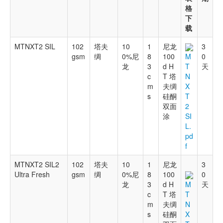
格
下
载
MTNXT2 SIL
102
塔夫
10
1
尼龙
3
gsm
绸
0%尼
8
100
0
M
龙
3
d H
天
T
c
T 塔
N
m
夫绸
X
s
硅酮
T
双面
2
涂
SI
L.
pd
f
MTNXT2 SIL2
102
塔夫
10
1
尼龙
3
Ultra Fresh
gsm
绸
0%尼
8
100
0
龙
3
d H
天
M
c
T 塔
T
m
夫绸
N
s
硅酮
X