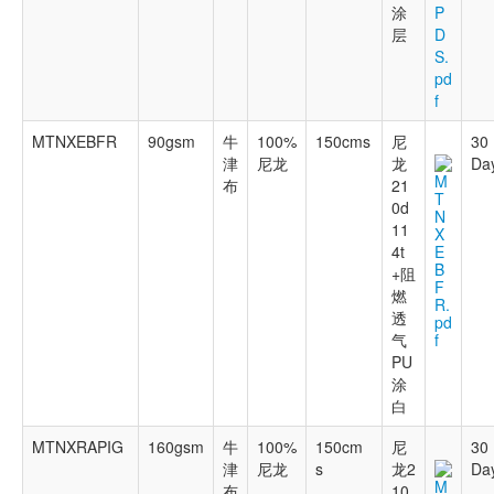
涂
P
层
D
S.
pd
f
MTNXEBFR
90gsm
牛
100%
150cms
尼
30
津
尼龙
龙
Da
M
布
21
T
0d
N
11
X
4t
E
B
+阻
F
燃
R.
透
pd
气
f
PU
涂
白
MTNXRAPIG
160gsm
牛
100%
150cm
尼
30
津
尼龙
s
龙2
Da
M
布
10