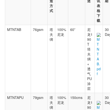
造
述
试
期
方
表
式
格
下
载
MTNTAB
76gsm
塔
100%
60”
尼
30
夫
尼龙
龙1
Da
绸
90
M
T
T
塔
N
夫
T
绸
A
+
B.
透
pd
气
f
PU
涂
层
MTNTAPU
79gsm
塔
100%
150cms
尼
30
夫
尼龙
龙1
Da
绸
90
M