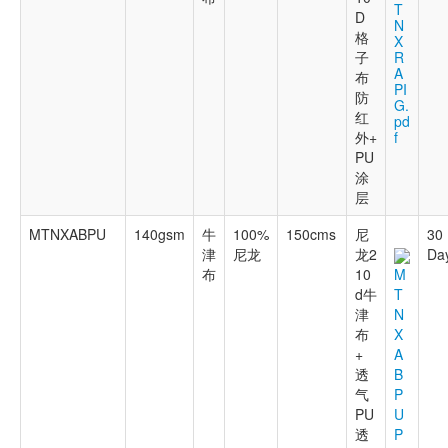
T
D
N
格
X
子
R
A
布
PI
防
G.
红
pd
外+
f
PU
涂
层
MTNXABPU
140gsm
牛
100%
150cms
尼
30
津
尼龙
龙2
Da
布
10
M
d牛
T
津
N
布
X
+
A
透
B
气
P
PU
U
透
P