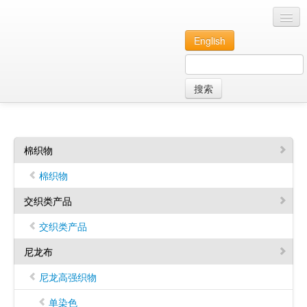
厦门中纺通进出口有限公司
English
首页
搜索
产品信息
关于我们
联系我们
棉织物
棉织物
交织类产品
交织类产品
尼龙布
尼龙高强织物
单染色