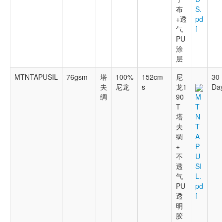
布
S.
+透
pd
气
f
PU
涂
层
MTNTAPUSIL
76gsm
塔
100%
152cm
尼
30
夫
尼龙
s
龙1
Da
绸
90
M
T
T
塔
N
夫
T
绸
A
+
P
不
U
透
SI
气
L.
PU
pd
透
f
明
胶