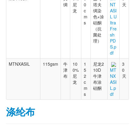
绸
尼
0
塔夫
天
NT
龙
c
绸染
ASI
m
色+涂
L U
s
硅酮
ltra
（抗
Fre
菌处
sh
理）
PD
S.p
df
MTNXASIL
115gsm
牛
10
1
尼龙2
3
津
0%
5
10D
0
MT
布
尼
2
牛津
天
NX
龙
c
布涂
ASI
m
硅酮
L.p
s
df
涤纶布