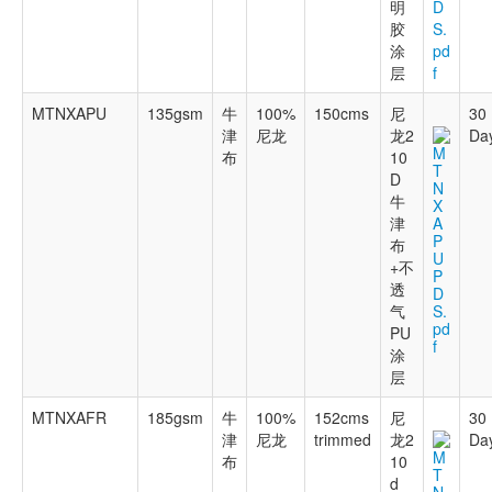
明
D
胶
S.
涂
pd
层
f
MTNXAPU
135gsm
牛
100%
150cms
尼
30
津
尼龙
龙2
Da
M
布
10
T
D
N
牛
X
津
A
P
布
U
+不
P
透
D
气
S.
pd
PU
f
涂
层
MTNXAFR
185gsm
牛
100%
152cms
尼
30
津
尼龙
trimmed
龙2
Da
M
布
10
T
d