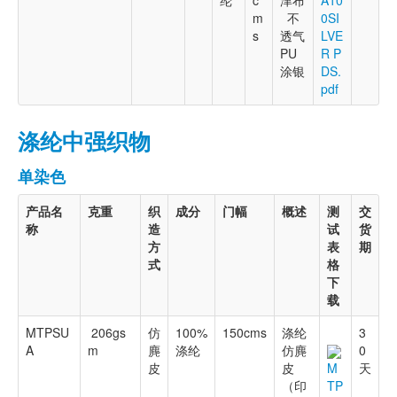
纶
c
津布
A10
m
不
0SI
s
透气
LVE
PU
R P
涂银
DS.
pdf
涤纶中强织物
单染色
产品名
克重
织
成分
门幅
概述
测
交
称
造
试
货
方
表
期
式
格
下
载
MTPSU
206gs
仿
100%
150cms
涤纶
3
A
m
麂
涤纶
仿麂
0
皮
皮
天
M
（印
TP