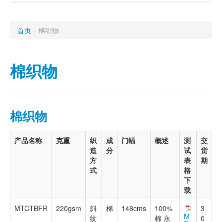
首页
/
棉织物
棉织物
棉织物
产品名称
克重
织
成
门幅
概述
测
交
造
分
试
货
方
表
期
式
格
下
载
MTCTBFR
220gsm
斜
棉
148cms
100%
3
M
纹
棉 永
0