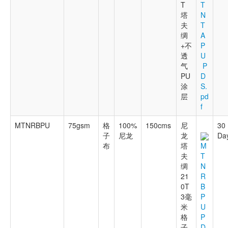
T
T
塔
N
夫
T
绸
A
+不
P
透
U
气
P
PU
D
涂
S.
层
pd
f
MTNRBPU
75gsm
格
100%
150cms
尼
30
子
尼龙
龙
Da
布
塔
M
夫
T
绸
N
21
R
0T
B
3毫
P
米
U
格
P
子
D