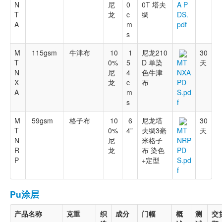
N
尼
0
0T 塔夫
A P
T
龙
c
绸
DS.
A
m
pdf
s
M
115gsm
牛津布
10
1
尼龙210
30
T
0%
5
D 单染
天
MT
N
尼
4
色牛津
NXA
X
龙
c
布
PD
A
m
S.pd
s
f
M
59gsm
格子布
10
6
尼龙塔
30
T
0%
4”
夫绸3毫
天
MT
N
尼
米格子
NRP
R
龙
布 染色
PD
P
+定型
S.pd
f
Pu涂层
产品名称
克重
织
成分
门幅
概
测
交