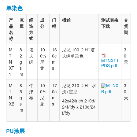
单染色
产
克
织
成
门
概述
测试表格
交
品
重
造
分
幅
下载
货
名
方
期
称
式
M
8
塔
10
16
尼龙 100 D HT塔
3
T
2
夫
0%
0c
夫绸单染色
0
MTNXT1
N
g
绸
尼
m
天
PDS.pdf
XT
s
龙
s
1
m
M
8
牛
10
17
尼龙 210 D HT 水
MTNX
3
T
5
津
0%
0c
洗+定型
0
B.pdf
N
g
布
尼
m
天
42x42/inch 210d/
XB
s
龙
s
24f/fdy x 210d/24
m
f/fdy
PU涂层