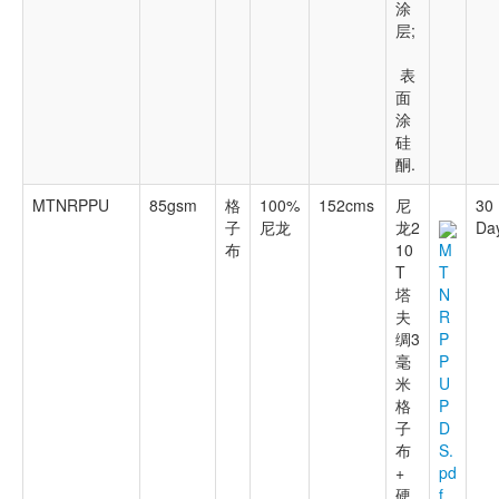
涂
层;
表
面
涂
硅
酮.
MTNRPPU
85gsm
格
100%
152cms
尼
30
子
尼龙
龙2
Da
布
10
M
T
T
塔
N
夫
R
绸3
P
毫
P
米
U
格
P
子
D
布
S.
+
pd
硬
f