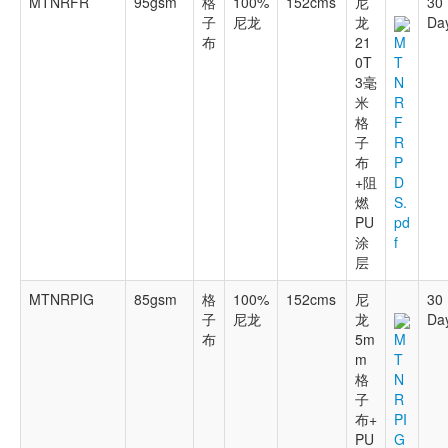
MTNRFR
95gsm
格
100%
152cms
尼
30
子
尼龙
龙
Da
布
21
M
0T
T
3毫
N
米
R
格
F
子
R
布
P
+阻
D
燃
S.
PU
pd
涂
f
层
MTNRPIG
85gsm
格
100%
152cms
尼
30
子
尼龙
龙
Da
布
5m
M
m
T
格
N
子
R
布+
PI
PU
G