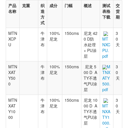
产品
克重
织
成分
门幅
概述
测试
交
名称
造
表格
货
方
下载
期
式
MTN
牛
100%
150cms
尼龙 42
3
XCP
津
尼龙
0 D防
0
MT
U
布
水处理
天
NXC
+ PU涂
PU.
层
pdf
MTN
牛
100%
150cms
尼龙 5
M
3
XAT
津
尼龙
00 D A
0
TNX
Y50
布
TY不透
天
ATY
0
气PU涂
500.
层
pdf
MTN
牛
100%
150cms
尼龙 10
3
XAT
津
尼龙
00 D A
0
MT
Y10
布
TY不透
天
NXA
00
气PU涂
TY1
层
000.