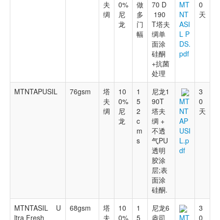
夫
0%
做
70 D
0
MT
绸
尼
多
190
天
NT
龙
门
T塔夫
ASI
幅
绸单
L P
面涂
DS.
硅酮
pdf
+抗菌
处理
MTNTAPUSIL
76gsm
塔
10
1
尼龙1
3
夫
0%
5
90T
0
MT
绸
尼
2
塔夫
天
NT
龙
c
绸 +
AP
m
不透
USI
s
气PU
L.p
透明
df
胶涂
层;表
面涂
硅酮.
MTNTASIL U
68gsm
塔
10
1
尼龙6
3
ltra Fresh
夫
0%
5
盎司
0
MT