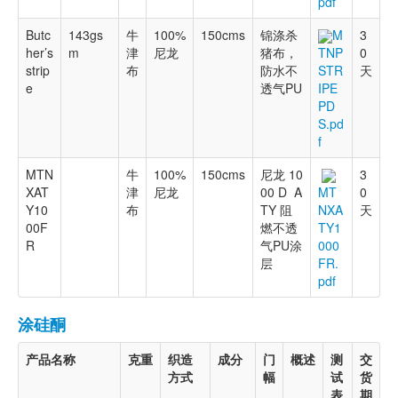
pdf
Butc
143gs
牛
100%
150cms
锦涤杀
M
3
her’s
m
津
尼龙
猪布，
0
TNP
strip
布
防水不
天
STR
e
透气PU
IPE
PD
S.pd
f
MTN
牛
100%
150cms
尼龙 10
3
XAT
津
尼龙
00 D A
0
MT
Y10
布
TY 阻
天
NXA
00F
燃不透
TY1
R
气PU涂
000
层
FR.
pdf
涂硅酮
产品名称
克重
织造
成分
门
概述
测
交
方式
幅
试
货
表
期