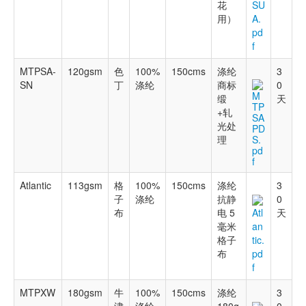
花
SU
用）
A.
pd
f
MTPSA-
120gsm
色
100%
150cms
涤纶
3
SN
丁
涤纶
商标
0
M
缎
天
TP
+轧
SA
光处
PD
理
S.
pd
f
Atlantic
113gsm
格
100%
150cms
涤纶
3
子
涤纶
抗静
0
布
电 5
天
Atl
毫米
an
格子
tic.
布
pd
f
MTPXW
180gsm
牛
100%
150cms
涤纶
3