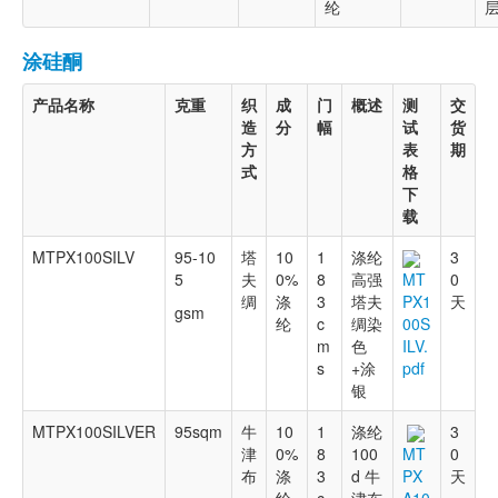
纶
涂硅酮
产品名称
克重
织
成
门
概述
测
交
造
分
幅
试
货
方
表
期
式
格
下
载
MTPX100SILV
95-10
塔
10
1
涤纶
3
5
夫
0%
8
高强
0
MT
绸
涤
3
塔夫
天
PX1
gsm
纶
c
绸染
00S
m
色
ILV.
s
+涂
pdf
银
MTPX100SILVER
95sqm
牛
10
1
涤纶
3
津
0%
8
100
0
MT
布
涤
3
d 牛
天
PX