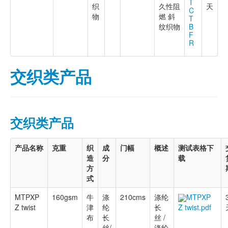
T
织
久性阻
天
C
物
燃 斜
T
纹织物
B
F
R
交织类产品
交织类产品
产品名称
克重
织
成
门幅
概述
测试表格下
造
分
载
方
式
MTPXP
160gsm
牛
涤
210cms
涤纶
MTPXP
Z twist
津
纶
长
Z twist.pdf
布
长
丝 /
丝/
涤纶