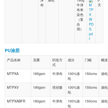
津
涤纶
180g
0
布
牛津
天
M
布单
TP
染色
X
（复
W
合
PD
用）
S.
pd
f
PU涂层
产品名称
克重
织造方
成分
门幅
概述
式
MTPXA
185gsm
牛津布
100%涤
150cms
涤纶
纶
MTPXV
190gsm
塔丝隆
100%涤
150cms
涤纶
纶
MTPXABFR
180gsm
牛津布
100%涤
150cms
涤纶
纶