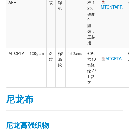
AFR
纹
锦
棉 1
MTCNTAFR
纶
2%
锦纶
2:1
阻
燃，
工装
用
MTCPTA
130gsm
斜
棉/
152cms
60%
MTCPTA
纹
涤
棉40
纶
%涤
纶 3/
1 斜
纹
尼龙布
尼龙高强织物