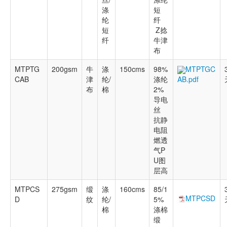
涤
短
纶
纤
短
Z捻
纤
牛津
布
MTPTG
200gsm
牛
涤
150cms
98%
MTPTGC
CAB
津
纶/
涤纶
AB.pdf
布
棉
2%
导电
丝
抗静
电阻
燃透
气P
U图
层高
MTPCS
275gsm
缎
涤
160cms
85/1
MTPCSD
D
纹
纶/
5%
棉
涤棉
缎