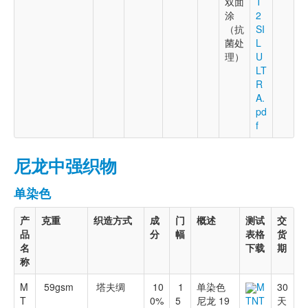
双面
T
涂
2
（抗
SI
菌处
L
理）
U
LT
R
A.
pd
f
尼龙中强织物
单染色
产
克重
织造方式
成
门
概述
测试
交
品
分
幅
表格
货
名
下载
期
称
M
59gsm
塔夫绸
10
1
单染色
M
30
T
0%
5
尼龙 19
天
TNT