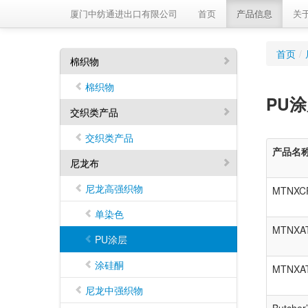
厦门中纺通进出口有限公司
首页
产品信息
关
首页
/
棉织物
棉织物
PU
交织类产品
交织类产品
产品名
尼龙布
尼龙高强织物
MTNXC
单染色
MTNXA
PU涂层
涂硅酮
MTNXA
尼龙中强织物