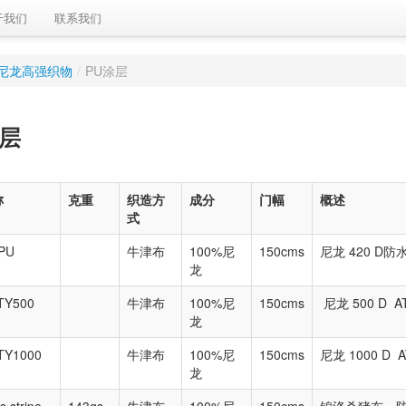
于我们
联系我们
尼龙高强织物
/
PU涂层
涂层
称
克重
织造方
成分
门幅
概述
式
PU
牛津布
100%尼
150cms
尼龙 420 D防
龙
TY500
牛津布
100%尼
150cms
尼龙 500 D 
龙
TY1000
牛津布
100%尼
150cms
尼龙 1000 D
龙