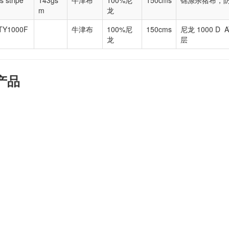
s stripe
143gs
牛津布
100%尼
150cms
锦涤杀猪布，防
m
龙
TY1000F
牛津布
100%尼
150cms
尼龙 1000 D
龙
层
产品