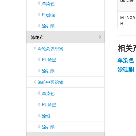
Butcher’
单染色
Pu涂层
MTNXA
R
涂硅酮
涤纶布
相关
涤纶高强织物
单染色
PU涂层
涂硅酮
涂硅酮
涤纶中强织物
单染色
PU涂层
涂银
涂硅酮